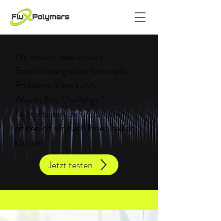
Wir wissen, dass unsere
Beschichtungsplattform viele
Probleme lösen kann.
Was ist Ihre Challenge?
Kontaktieren Sie uns und wir
prüfen ob wir auch Ihnen helfen
können.
Jetzt testen